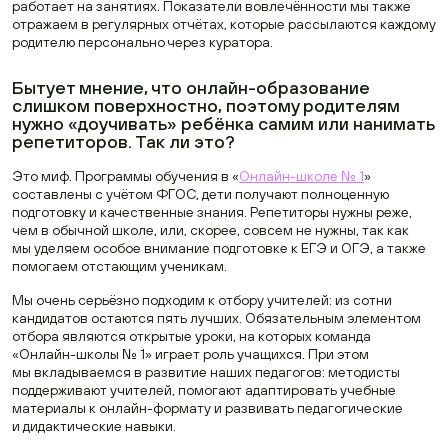
работает на занятиях. Показатели вовлечённости мы также
отражаем в регулярных отчётах, которые рассылаются каждому
родителю персонально через куратора.
Бытует мнение, что онлайн-образование
слишком поверхностно, поэтому родителям
нужно «доучивать» ребёнка самим или нанимать
репетиторов. Так ли это?
Это миф. Программы обучения в «
Онлайн-школе № 1
»
составлены с учётом ФГОС, дети получают полноценную
подготовку и качественные знания. Репетиторы нужны реже,
чем в обычной школе, или, скорее, совсем не нужны, так как
мы уделяем особое внимание подготовке к ЕГЭ и ОГЭ, а также
помогаем отстающим ученикам.
Мы очень серьёзно подходим к отбору учителей: из сотни
кандидатов остаются пять лучших. Обязательным элементом
отбора являются открытые уроки, на которых команда
«Онлайн-школы № 1» играет роль учащихся. При этом
мы вкладываемся в развитие наших педагогов: методисты
поддерживают учителей, помогают адаптировать учебные
материалы к онлайн-формату и развивать педагогические
и дидактические навыки.