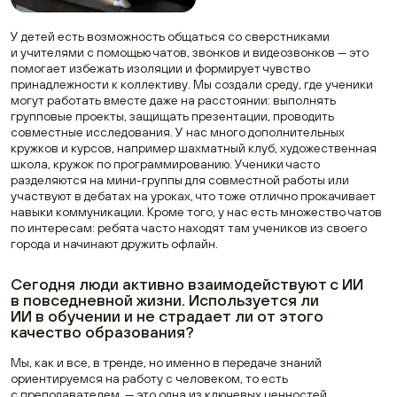
У детей есть возможность общаться со сверстниками
и учителями с помощью чатов, звонков и видеозвонков — это
помогает избежать изоляции и формирует чувство
принадлежности к коллективу. Мы создали среду, где ученики
могут работать вместе даже на расстоянии: выполнять
групповые проекты, защищать презентации, проводить
совместные исследования. У нас много дополнительных
кружков и курсов, например шахматный клуб, художественная
школа, кружок по программированию. Ученики часто
разделяются на мини-группы для совместной работы или
участвуют в дебатах на уроках, что тоже отлично прокачивает
навыки коммуникации. Кроме того, у нас есть множество чатов
по интересам: ребята часто находят там учеников из своего
города и начинают дружить офлайн.
Сегодня люди активно взаимодействуют с ИИ
в повседневной жизни. Используется ли
ИИ в обучении и не страдает ли от этого
качество образования?
Мы, как и все, в тренде, но именно в передаче знаний
ориентируемся на работу с человеком, то есть
с преподавателем, — это одна из ключевых ценностей