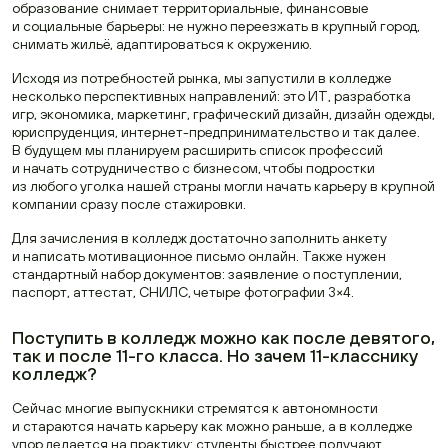
образование снимает территориальные, финансовые
и социальные барьеры: не нужно переезжать в крупный город,
снимать жильё, адаптироваться к окружению.
Исходя из потребностей рынка, мы запустили в колледже
несколько перспективных направлений: это ИТ, разработка
игр, экономика, маркетинг, графический дизайн, дизайн одежды,
юриспруденция, интернет-предпринимательство и так далее.
В будущем мы планируем расширить список профессий
и начать сотрудничество с бизнесом, чтобы подростки
из любого уголка нашей страны могли начать карьеру в крупной
компании сразу после стажировки.
Для зачисления в колледж достаточно заполнить анкету
и написать мотивационное письмо онлайн. Также нужен
стандартный набор документов: заявление о поступлении,
паспорт, аттестат, СНИЛС, четыре фотографии 3×4.
Поступить в колледж можно как после девятого,
так и после 11-го класса. Но зачем 11-класснику
колледж?
Сейчас многие выпускники стремятся к автономности
и стараются начать карьеру как можно раньше, а в колледже
упор делается на практику: студенты быстрее получают