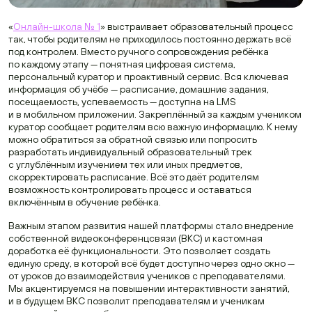
«
Онлайн-школа № 1
» выстраивает образовательный процесс
так, чтобы родителям не приходилось постоянно держать всё
под контролем. Вместо ручного сопровождения ребёнка
по каждому этапу — понятная цифровая система,
персональный куратор и проактивный сервис. Вся ключевая
информация об учёбе — расписание, домашние задания,
посещаемость, успеваемость — доступна на LMS
и в мобильном приложении. Закреплённый за каждым учеником
куратор сообщает родителям всю важную информацию. К нему
можно обратиться за обратной связью или попросить
разработать индивидуальный образовательный трек
с углублённым изучением тех или иных предметов,
скорректировать расписание. Всё это даёт родителям
возможность контролировать процесс и оставаться
включённым в обучение ребёнка.
Важным этапом развития нашей платформы стало внедрение
собственной видеоконференцсвязи (ВКС) и кастомная
доработка её функциональности. Это позволяет создать
единую среду, в которой всё будет доступно через одно окно —
от уроков до взаимодействия учеников с преподавателями.
Мы акцентируемся на повышении интерактивности занятий,
и в будущем ВКС позволит преподавателям и ученикам