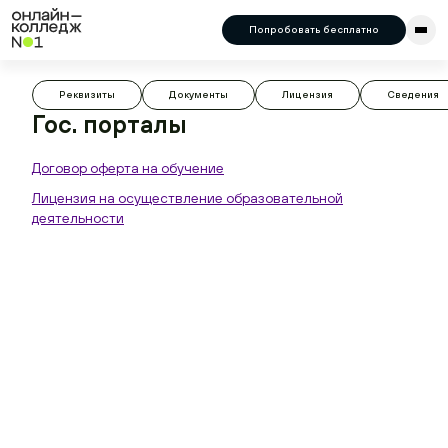
8 (800) 444-30-19
Попробовать бесплатно
Написать:
Telegram
Max
Реквизиты
Документы
Лицензия
Сведения
Гос. порталы
Договор оферта на обучение
Лицензия на осуществление образовательной
деятельности